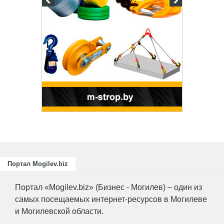
и
ециалистов
ающих
риятий
.
Портал Mogilev.biz
Портал «Mogilev.biz» (Бизнес - Могилев) – один из
самых посещаемых интернет-ресурсов в Могилеве
и Могилевской области.