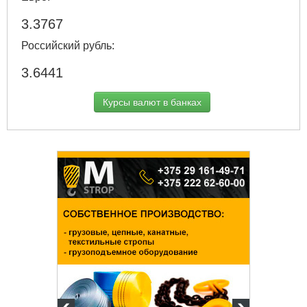
3.3767
Российский рубль:
3.6441
Курсы валют в банках
твенный
ых и
огий
 63-18-45