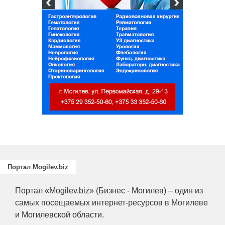
и
ециалистов
ающих
риятий
.
Портал Mogilev.biz
Портал «Mogilev.biz» (Бизнес - Могилев) – один из
самых посещаемых интернет-ресурсов в Могилеве
и Могилевской области.