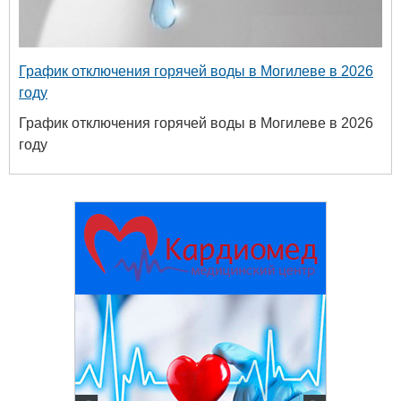
График отключения горячей воды в Могилеве в 2026
году
График отключения горячей воды в Могилеве в 2026
году
твенный
ых и
огий
 63-18-45