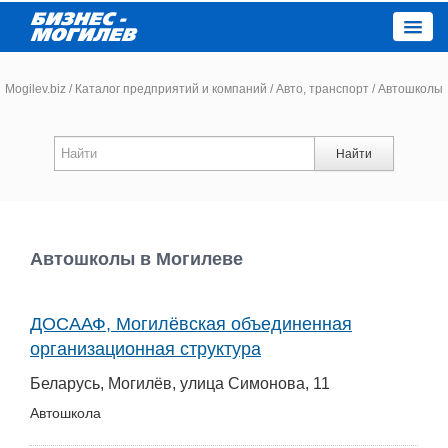
Close
Mogilev.biz
/
Каталог предприятий и компаний
/
Авто, транспорт
/
Автошколы
Новости компаний
Найти
Новости
Каталог
Автошколы в Могилеве
Работа
ДОСААФ, Могилёвская объединенная
организационная структура
Афиша
Беларусь, Могилёв, улица Симонова, 11
Объявления
Автошкола