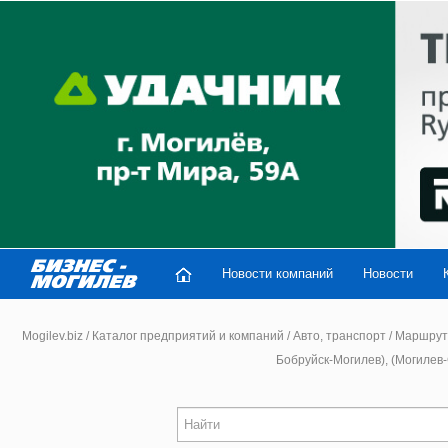
Новости компаний
Новости
Mogilev.biz
/
Каталог предприятий и компаний
/
Авто, транспорт
/
Маршрутн
Бобруйск-Могилев), (Могилев