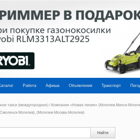
Каталог
Работа
Афиша
Объявления
Транспорт
Пого
ое такси (междугороднее)
/
Компания «Новая линия» (Могилев-Минск-Могилев
-Смоленск-Могилев), (Могилев-Москва-Могилев)
Найти