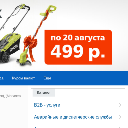
да
Курсы валют
Еще
Каталог
), (Могилев-
B2B - услуги
Аварийные и диспетчерские службы