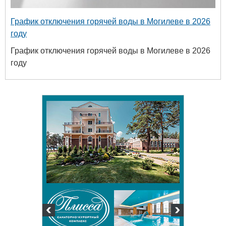
График отключения горячей воды в Могилеве в 2026
году
График отключения горячей воды в Могилеве в 2026
году
твенный
ых и
огий
 63-18-45