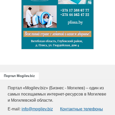
и
ециалистов
ающих
риятий
.
Портал Mogilev.biz
Портал «Mogilev.biz» (Бизнес - Могилев) – один из
самых посещаемых интернет-ресурсов в Могилеве
и Могилевской области.
E-mail:
info@mogilev.biz
Контактные телефоны