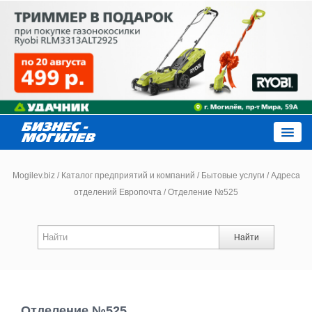
Close
Mogilev.biz
/
Каталог предприятий и компаний
/
Бытовые услуги
/
Адреса
отделений Европочта
/
Отделение №525
Новости компаний
Найти
Новости
Каталог
Отделение №525