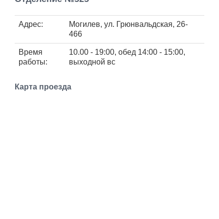
Работа
Адрес:
Могилев, ул. Грюнвальдская, 26-
466
Афиша
Время
10.00 - 19:00, обед 14:00 - 15:00,
Объявления
работы:
выходной вс
Транспорт
Карта проезда
Погода
Курсы валют
Еще