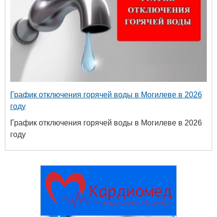
График отключения горячей воды в Могилеве в 2026
году
График отключения горячей воды в Могилеве в 2026
году
твенный
ых и
огий
 63-18-45