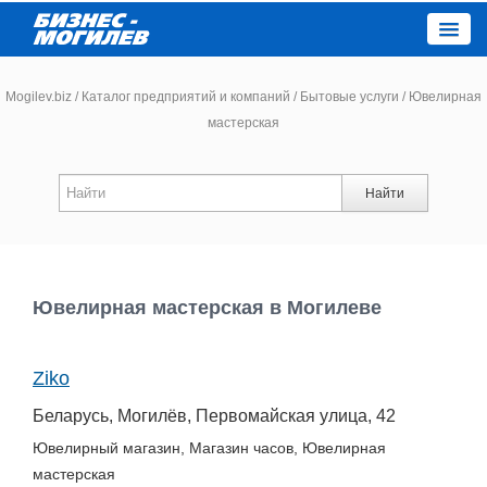
Close
Mogilev.biz
/
Каталог предприятий и компаний
/
Бытовые услуги
/
Ювелирная
мастерская
Новости компаний
Найти
Новости
Каталог
Ювелирная мастерская в Могилеве
Работа
Ziko
Афиша
Беларусь, Могилёв, Первомайская улица, 42
Объявления
Ювелирный магазин, Магазин часов, Ювелирная
мастерская