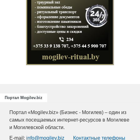
Подготовка
повышение
для пищев
отраслей А
химическо
Портал Mogilev.biz
Портал «Mogilev.biz» (Бизнес - Могилев) – один из
самых посещаемых интернет-ресурсов в Могилеве
и Могилевской области.
E-mail:
info@mogilev.biz
Контактные телефоны