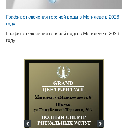
График отключения горячей воды в Могилеве в 2026
году
График отключения горячей воды в Могилеве в 2026
году
Белору
уни
хим
+375 222 