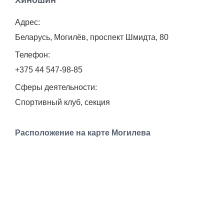
Хиношин
Работа
Адрес:
Афиша
Беларусь, Могилёв, проспект Шмидта, 80
Телефон:
Объявления
+375 44 547-98-85
Сферы деятельности:
Транспорт
Спортивный клуб, секция
Погода
Расположение на карте Могилева
Курсы валют
Еще