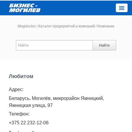
Close
Mogilev.biz
/
Каталог предприятий и компаний
/
Компании
Новости компаний
Найти
Новости
Каталог
Любитом
Адрес:
Работа
Беларусь, Могилёв, микрорайон Ямницкий,
Афиша
Ямницкая улица, 97
Телефон:
Объявления
+375 22 232-12-06