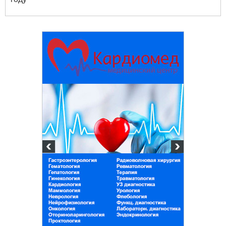
Белорусский госу
университет п
химических те
+375 222 63-92-70, +3
Подготовка, переподгот
повышение квалификац
для пищевых и перера