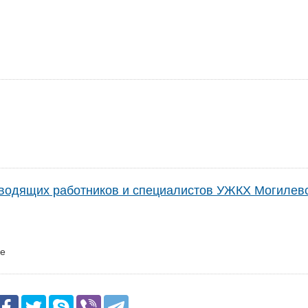
водящих работников и специалистов УЖКХ Могилев
ие