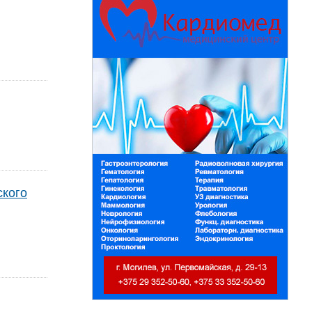
Белорусский государственный
университет пищевых и
химических технологий
+375 222 63-92-70, +375 222 63-18-45
ского
Подготовка, переподготовка и
повышение квалификации специалистов
для пищевых и перерабатывающих
отраслей АПК, а также предприятий
химической промышленности.