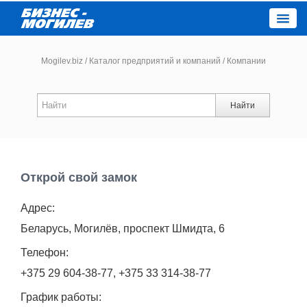
Close
Mogilev.biz
/
Каталог предприятий и компаний
/
Компании
Новости компаний
Найти
Новости
Каталог
Открой свой замок
Адрес:
Работа
Беларусь, Могилёв, проспект Шмидта, 6
Афиша
Телефон:
+375 29 604-38-77, +375 33 314-38-77
Объявления
График работы: