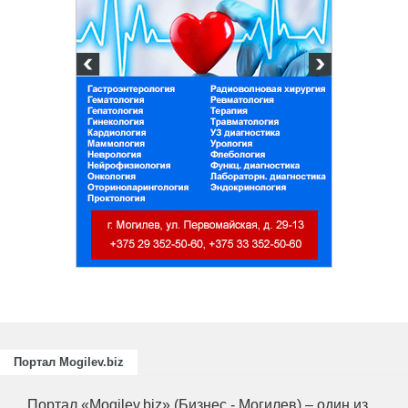
и
ециалистов
ающих
риятий
.
Портал Mogilev.biz
Портал «Mogilev.biz» (Бизнес - Могилев) – один из