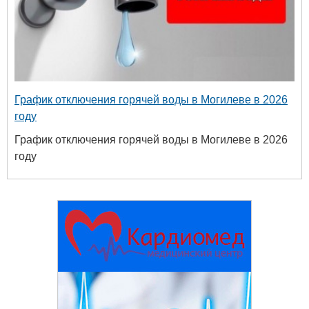
График отключения горячей воды в Могилеве в 2026
году
График отключения горячей воды в Могилеве в 2026
году
твенный
ых и
огий
 63-18-45