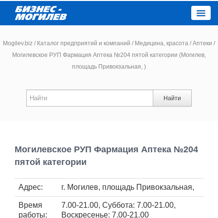
Close
Mogilev.biz
/
Каталог предприятий и компаний
/
Медицина, красота
/
Аптеки
/
Могилевское РУП Фармация Аптека №204 пятой категории (Могилев,
площадь Привокзальная, )
Новости компаний
Новости
Найти
Каталог
Работа
Могилевское РУП Фармация Аптека №204
пятой категории
Афиша
Адрес:
г. Могилев, площадь Привокзальная,
Объявления
Время
7.00-21.00, Суббота: 7.00-21.00,
работы:
Воскресенье: 7.00-21.00