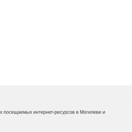
Подготовка, переподг
повышение квалифик
для пищевых и пере
отраслей АПК, а так
химической промышл
мых посещаемых интернет-ресурсов в Могилеве и