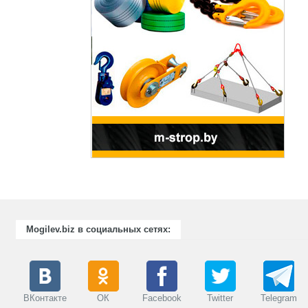
отовка и
ации специалистов
рабатывающих
же предприятий
енности.
Mogilev.biz в социальных сетях:
ВКонтакте
ОК
Facebook
Twitter
Telegram