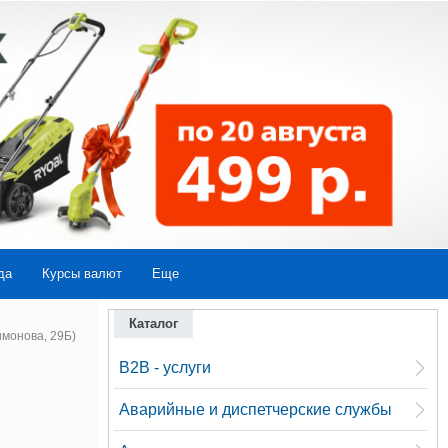
да
Курсы валют
Еще
Каталог
монова, 29Б)
B2B - услуги
Аварийные и диспетчерские службы