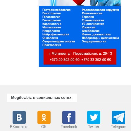
Под
по
дл
от
хи
Mogilev.biz в социальных сетях:
ВКонтакте
ОК
Facebook
Twitter
Telegram