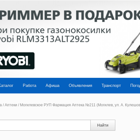
Каталог
Работа
Афиша
Объявления
Транспорт
Пого
а
/
Аптеки
/
Могилевское РУП Фармация Аптека №211 (Могилев, ул. А. Кулешов
Найти