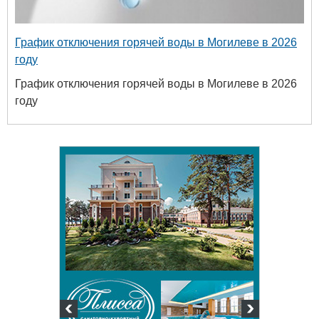
График отключения горячей воды в Могилеве в 2026
году
График отключения горячей воды в Могилеве в 2026
году
Белору
уни
хим
+375 222 