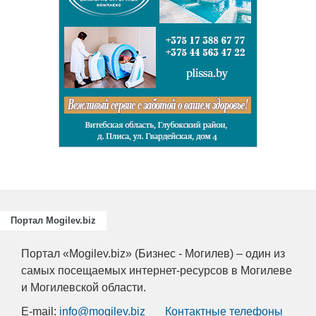
Подготовка
повышение
для пищев
отраслей А
химическо
Портал Mogilev.biz
Портал «Mogilev.biz» (Бизнес - Могилев) – один из
самых посещаемых интернет-ресурсов в Могилеве
и Могилевской области.
E-mail:
info@mogilev.biz
Контактные телефоны