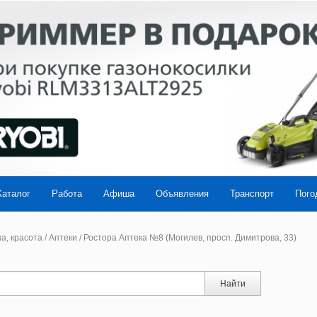
Каталог
Работа
Афиша
Объявления
Транспорт
Пого
а, красота
/
Аптеки
/
Ростора Аптека №8 (Могилев, просп. Димитрова, 33)
Найти