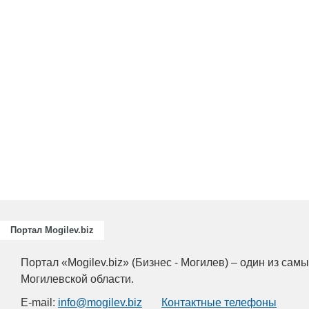
Подготовка, переподготовка и
повышение квалификации специалисто
для пищевых и перерабатывающих
отраслей АПК, а также предприятий
химической промышленности.
Портал Mogilev.biz
Портал «Mogilev.biz» (Бизнес - Могилев) – один из са
Могилевской области.
E-mail:
info@mogilev.biz
Контактные телефоны