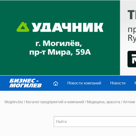
Новости компаний
Новости
Mogilev.biz
/
Каталог предприятий и компаний
/
Медицина, красота
/
Аптеки