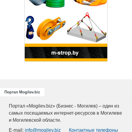
Подготовка
повышение
для пищев
отраслей А
химическо
Портал Mogilev.biz
Портал «Mogilev.biz» (Бизнес - Могилев) – один из
самых посещаемых интернет-ресурсов в Могилеве
и Могилевской области.
E-mail:
info@mogilev.biz
Контактные телефоны