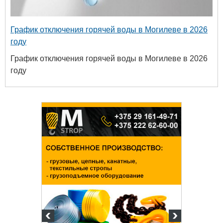
График отключения горячей воды в Могилеве в 2026
году
График отключения горячей воды в Могилеве в 2026
году
Белору
уни
хим
+375 222 