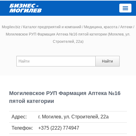
Close
Mogilev.biz
/
Каталог предприятий и компаний
/
Медицина, красота
/
Аптеки
/
Могилевское РУП Фармация Аптека №16 пятой категории (Могилев, ул.
Строителей, 22а)
Новости компаний
Новости
Найти
Каталог
Работа
Могилевское РУП Фармация Аптека №16
пятой категории
Афиша
Адрес:
г. Могилев, ул. Строителей, 22а
Объявления
Телефон:
+375 (222) 774947