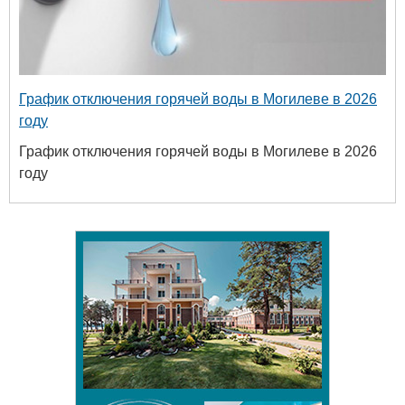
График отключения горячей воды в Могилеве в 2026
году
График отключения горячей воды в Могилеве в 2026
году
Белору
уни
хим
+375 222 