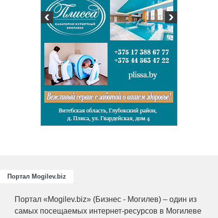
Подготовка
повышение
для пищев
отраслей А
химическо
Портал Mogilev.biz
Портал «Mogilev.biz» (Бизнес - Могилев) – один из
самых посещаемых интернет-ресурсов в Могилеве