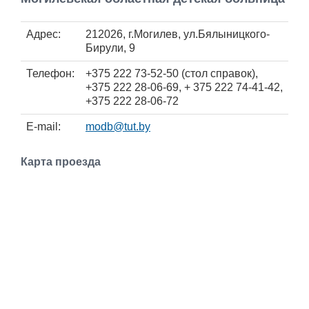
Работа
Адрес:
212026, г.Могилев, ул.Бялыницкого-
Бирули, 9
Афиша
Телефон:
+375 222 73-52-50 (стол справок),
Объявления
+375 222 28-06-69, + 375 222 74-41-42,
+375 222 28-06-72
Транспорт
E-mail:
modb@tut.by
Погода
Карта проезда
Курсы валют
Еще