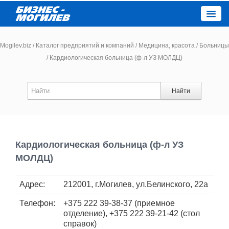
Close
Mogilev.biz
/
Каталог предприятий и компаний
/
Медицина, красота
/
Больницы
/
Кардиологическая больница (ф-л УЗ МОЛДЦ)
Новости компаний
Найти
Новости
Каталог
Кардиологическая больница (ф-л УЗ
Работа
МОЛДЦ)
Афиша
Адрес:
212001, г.Могилев, ул.Белинского, 22а
Телефон:
+375 222 39-38-37 (приемное
Объявления
отделение), +375 222 39-21-42 (стол
справок)