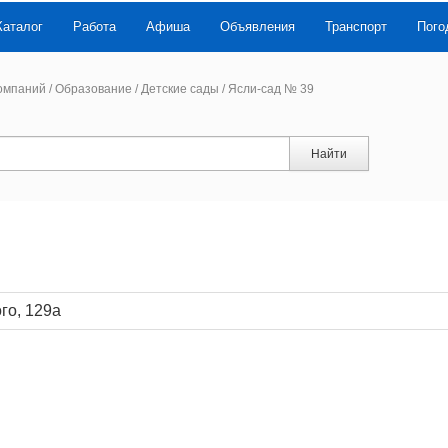
Каталог
Работа
Афиша
Объявления
Транспорт
Пого
компаний
/
Образование
/
Детские сады
/
Ясли-сад № 39
Найти
ого, 129а