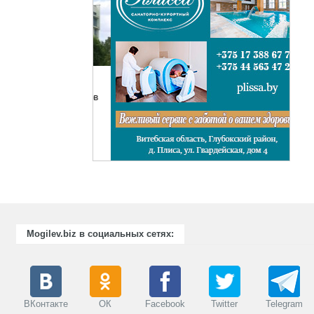
отовка и
ации специалистов
рабатывающих
же предприятий
енности.
Mogilev.biz в социальных сетях:
ВКонтакте
ОК
Facebook
Twitter
Telegram