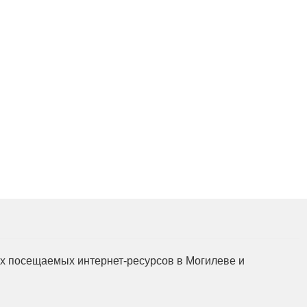
Подготовка, переподг
повышение квалифик
для пищевых и пере
отраслей АПК, а так
химической промышл
мых посещаемых интернет-ресурсов в Могилеве и