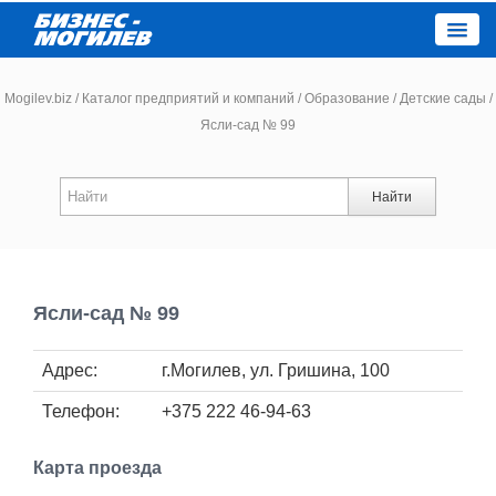
Close
Mogilev.biz
/
Каталог предприятий и компаний
/
Образование
/
Детские сады
/
Ясли-сад № 99
Новости компаний
Найти
Новости
Каталог
Ясли-сад № 99
Работа
Адрес:
г.Могилев, ул. Гришина, 100
Афиша
Телефон:
+375 222 46-94-63
Объявления
Карта проезда