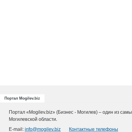
Подготовка, переподготовка и
повышение квалификации специалист
для пищевых и перерабатывающих
отраслей АПК, а также предприятий
химической промышленности.
Портал Mogilev.biz
Портал «Mogilev.biz» (Бизнес - Могилев) – один из са
Могилевской области.
E-mail:
info@mogilev.biz
Контактные телефоны