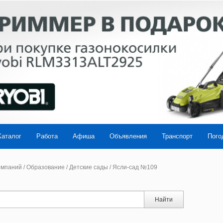
Каталог
Работа
Афиша
Объявления
Транспорт
Пого
омпаний
/
Образование
/
Детские сады
/
Ясли-сад №109
Найти