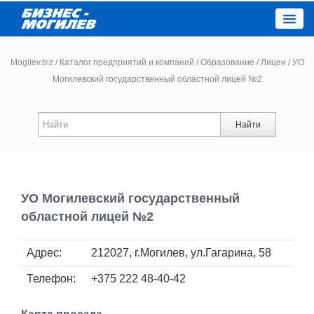
Close
Mogilev.biz
/
Каталог предприятий и компаний
/
Образование
/
Лицеи
/
УО
Могилевский государственный областной лицей №2
Новости компаний
Найти
Новости
Каталог
УО Могилевский государственный
Работа
областной лицей №2
Афиша
Адрес:
212027, г.Могилев, ул.Гагарина, 58
Телефон:
+375 222 48-40-42
Объявления