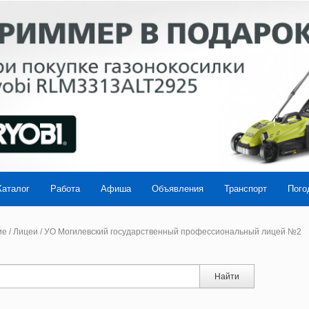
Каталог
Работа
Афиша
Объявления
Транспорт
Пого
ие
/
Лицеи
/
УО Могилевский государственный профессиональный лицей №2
Найти