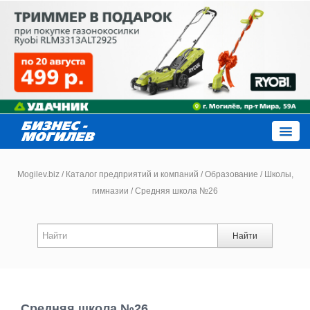
Close
Mogilev.biz
/
Каталог предприятий и компаний
/
Образование
/
Школы,
гимназии
/
Средняя школа №26
Новости компаний
Найти
Новости
Каталог
Средняя школа №26