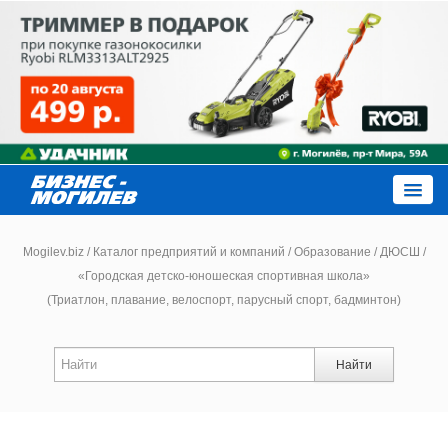
Close
Mogilev.biz
/
Каталог предприятий и компаний
/
Образование
/
ДЮСШ
/
«Городская детско-юношеская спортивная школа»
(Триатлон, плавание, велоспорт, парусный спорт, бадминтон)
Новости компаний
Новости
Найти
Каталог