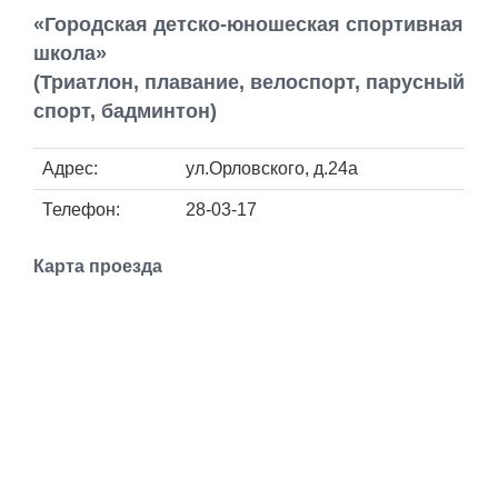
Работа
«Городская детско-юношеская спортивная
школа»
Афиша
(Триатлон, плавание, велоспорт, парусный
спорт, бадминтон)
Объявления
Адрес:
ул.Орловского, д.24а
Транспорт
Телефон:
28-03-17
Погода
Карта проезда
Курсы валют
Еще