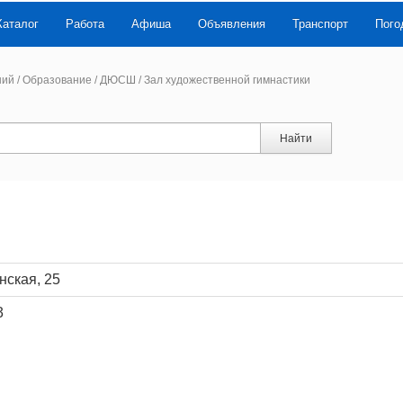
Каталог
Работа
Афиша
Объявления
Транспорт
Пого
ний
/
Образование
/
ДЮСШ
/
Зал художественной гимнастики
Найти
нская, 25
3