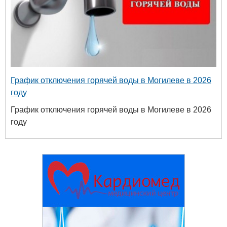
График отключения горячей воды в Могилеве в 2026
году
График отключения горячей воды в Могилеве в 2026
году
Белорусски
универс
химичес
+375 222 63-92