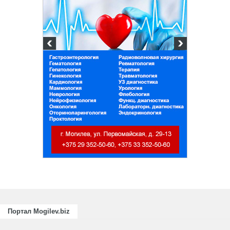
Подготовка, пер
повышение квал
для пищевых и
отраслей АПК, а
химической про
Портал Mogilev.biz