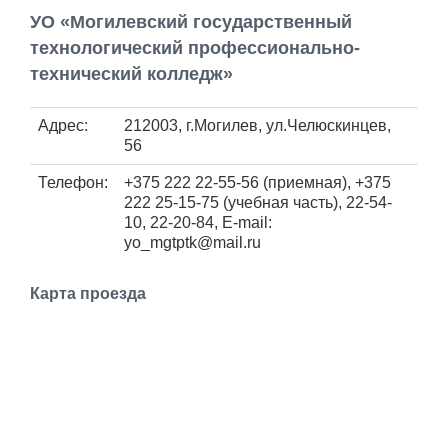
Работа
УО «Могилевский государственный
технологический профессионально-
Афиша
технический колледж»
Объявления
Адрес:
212003, г.Могилев, ул.Челюскинцев,
56
Транспорт
Телефон:
+375 222 22-55-56 (приемная), +375
222 25-15-75 (учебная часть), 22-54-
10, 22-20-84, Е-mail:
Погода
yo_mgtptk@mail.ru
Курсы валют
Карта проезда
Еще