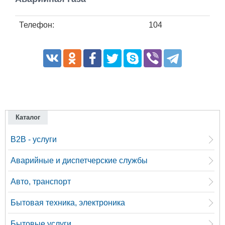
Работа
Телефон:
104
Афиша
Объявления
Транспорт
Погода
Каталог
B2B - услуги
Курсы валют
Аварийные и диспетчерские службы
Еще
Авто, транспорт
Бытовая техника, электроника
Бытовые услуги