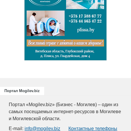
и
ециалистов
ающих
риятий
.
Портал Mogilev.biz
Портал «Mogilev.biz» (Бизнес - Могилев) – один из
самых посещаемых интернет-ресурсов в Могилеве
и Могилевской области.
E-mail:
info@mogilev.biz
Контактные телефоны