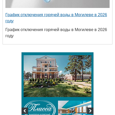
График отключения горячей воды в Могилеве в 2026
году
График отключения горячей воды в Могилеве в 2026
году
твенный
ых и
огий
 63-18-45