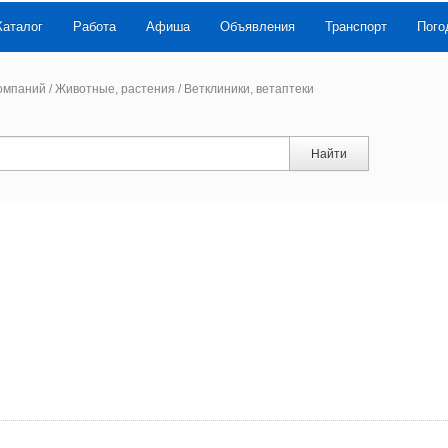
Каталог
Работа
Афиша
Объявления
Транспорт
Пого
компаний
/
Животные, растения
/
Ветклиники, ветаптеки
Найти