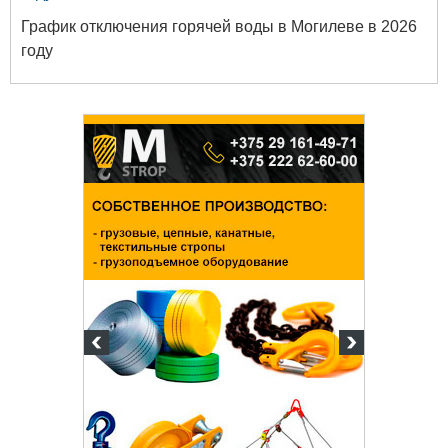
График отключения горячей воды в Могилеве в 2026
году
твенный
ых и
огий
 63-18-45