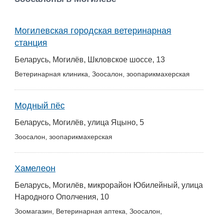
Работа
Могилевская городская ветеринарная
Афиша
станция
Беларусь, Могилёв, Шкловское шоссе, 13
Объявления
Ветеринарная клиника, Зоосалон, зоопарикмахерская
Транспорт
Модный пёс
Погода
Беларусь, Могилёв, улица Яцыно, 5
Курсы валют
Зоосалон, зоопарикмахерская
Еще
Хамелеон
Беларусь, Могилёв, микрорайон Юбилейный, улица
Народного Ополчения, 10
Зоомагазин, Ветеринарная аптека, Зоосалон,