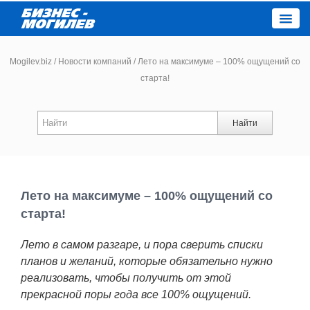
Close
Mogilev.biz
/
Новости компаний
/
Лето на максимуме – 100% ощущений со
старта!
Новости компаний
Найти
Новости
Каталог
Лето на максимуме – 100% ощущений со
Работа
старта!
Лето в самом разгаре, и пора сверить списки
Афиша
планов и желаний, которые обязательно нужно
реализовать, чтобы получить от этой
Объявления
прекрасной поры года все 100% ощущений.