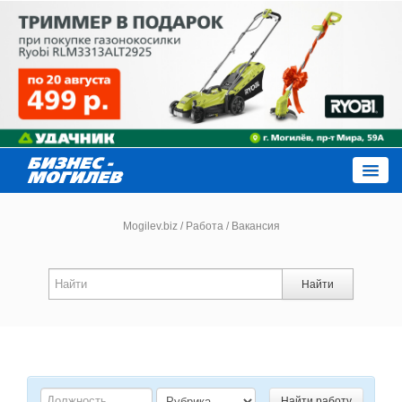
Close
Mogilev.biz
/
Работа
/
Вакансия
Новости компаний
Найти
Новости
Каталог
Найти работу