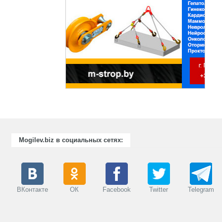
П
п
д
о
х
Mogilev.biz в социальных сетях:
ВКонтакте
ОК
Facebook
Twitter
Telegram