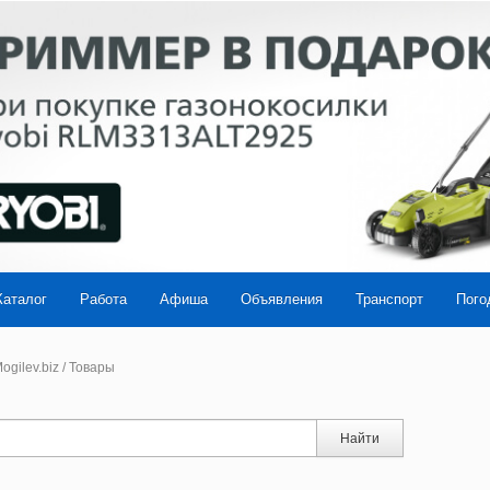
Каталог
Работа
Афиша
Объявления
Транспорт
Пого
ogilev.biz
/
Товары
Найти