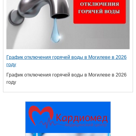
График отключения горячей воды в Могилеве в 2026
году
График отключения горячей воды в Могилеве в 2026
году
Белору
уни
хим
+375 222 