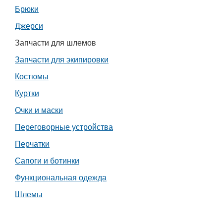
Брюки
Работа
Джерси
Афиша
Запчасти для шлемов
Запчасти для экипировки
Объявления
Костюмы
Транспорт
Куртки
Очки и маски
Погода
Переговорные устройства
Курсы валют
Перчатки
Сапоги и ботинки
Еще
Функциональная одежда
Шлемы