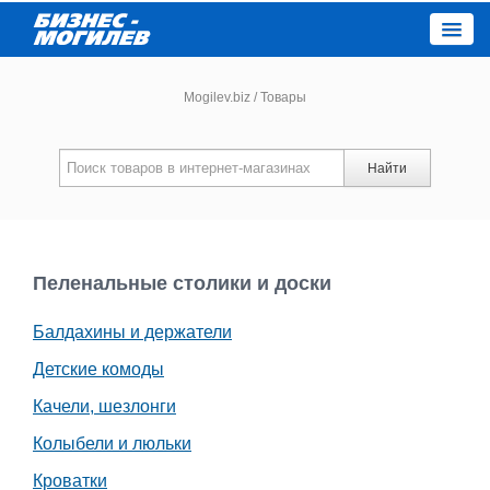
Close
Mogilev.biz
/
Товары
Новости компаний
Найти
Новости
Каталог
Пеленальные столики и доски
Балдахины и держатели
Работа
Детские комоды
Афиша
Качели, шезлонги
Колыбели и люльки
Объявления
Кроватки