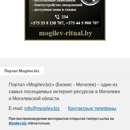
Подготовка
повышение
для пищев
отраслей А
химическо
Портал Mogilev.biz
Портал «Mogilev.biz» (Бизнес - Могилев) – один из
самых посещаемых интернет-ресурсов в Могилеве
и Могилевской области.
E-mail:
info@mogilev.biz
Контактные телефоны
При воспроизведении материалов открытая гиперссылка на
Mogilev.biz
обязательна.