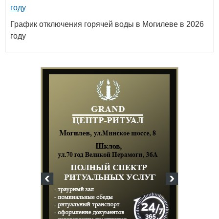
году
График отключения горячей воды в Могилеве в 2026
году
Белору
уни
хим
+375 222 