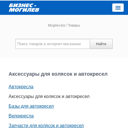
Close
Mogilev.biz
/
Товары
Новости компаний
Найти
Новости
Каталог
Аксессуары для колясок и автокресел
Автокресла
Работа
Аксессуары для колясок и автокресел
Афиша
Базы для автокресел
Велокресла
Объявления
Запчасти для колясок и автокресел