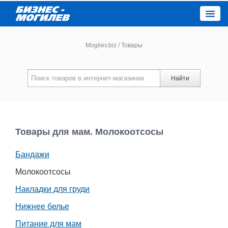
Close
Mogilev.biz
/
Товары
Новости компаний
Найти
Новости
Каталог
Товары для мам. Молокоотсосы
Бандажи
Работа
Молокоотсосы
Афиша
Накладки для груди
Нижнее белье
Объявления
Питание для мам