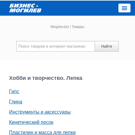
Close
Mogilev.biz
/
Товары
Новости компаний
Найти
Новости
Каталог
Хобби и творчество. Лепка
Гипс
Работа
Глина
Афиша
Инструменты и аксессуары
Кинетический песок
Объявления
Пластилин и масса для лепки