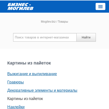
Close
Mogilev.biz
/
Товары
Новости компаний
Найти
Новости
Каталог
Картины из пайеток
Выжигание и выпиливание
Работа
Гравюры
Афиша
Декоративные элементы и материалы
Картины из пайеток
Объявления
Наклейки