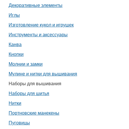
Декоративные элементы
Работа
Иглы
Афиша
Изготовление кукол и игрушек
Инструменты и аксессуары
Объявления
Канва
Транспорт
Кнопки
Молнии и замки
Погода
Мулине и нитки для вышивания
Курсы валют
Наборы для вышивания
Наборы для шитья
Еще
Нитки
Портновские манекены
Пуговицы