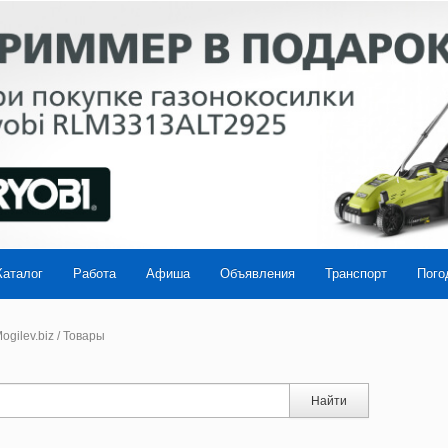
Каталог
Работа
Афиша
Объявления
Транспорт
Пого
ogilev.biz
/
Товары
Найти